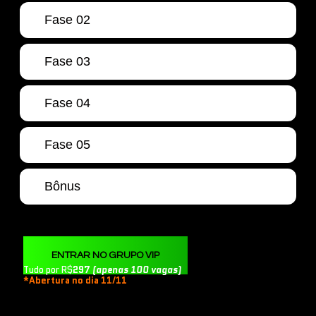
Fase 02
Fase 03
Fase 04
Fase 05
Bônus
ENTRAR NO GRUPO VIP
Tudo por R$
297
(apenas 100 vagas)
*Abertura no dia 11/11