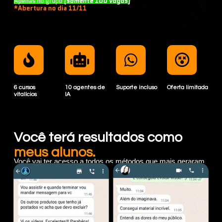
Apenas no grupo
(somente 100 vagas)
*Abertura no dia 11/11
6 cursos
10 agentes de
Suporte incluso
Oferta limitada
vitalícios
IA
Você terá resultados como
meus alunos.
Você vai ter acesso a todos os métodos que mais geraram
resultados de
crescimento e vendas
com IA até hoje.