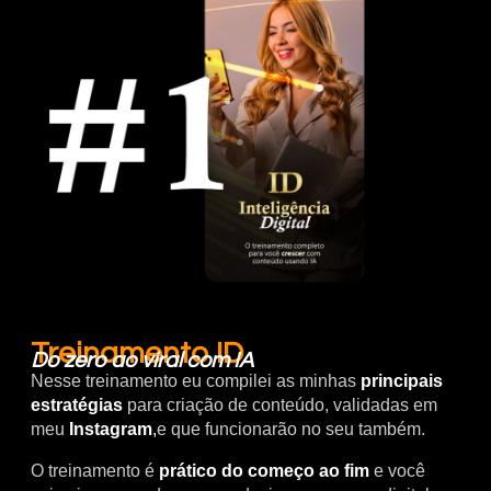
Treinamento ID
Do zero ao viral com IA
Nesse treinamento eu compilei as minhas
principais
estratégias
para criação de conteúdo, validadas em
meu
Instagram
,
e que funcionarão no seu também.
O treinamento é
prático do começo ao fim
e você