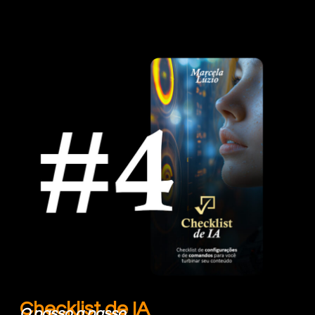
Checklist de IA
O passo a passo