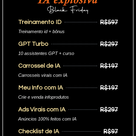
R$597
Treinamento ID
Treinamento id + bônus
R$297
GPT Turbo
10 assistentes GPT + curso
R$197
Carrossel de IA
Carrosseis virais com IA
R$197
Meu Info com IA
Crie e venda infoprodutos
R$297
Ads Virais com IA
Anúncios 100% feitos com IA
R$97
Checklist de IA