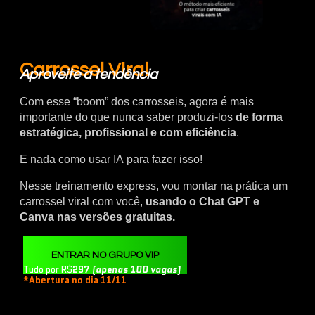
Carrossel Viral
Aproveite a tendência
Com esse “boom” dos carrosseis, agora é mais
importante do que nunca saber produzi-los
de forma
estratégica, profissional e com eficiência
.
E nada como usar IA para fazer isso!
Nesse treinamento express, vou montar na prática um
carrossel viral com você,
usando o Chat GPT e
Canva nas versões gratuitas.
ENTRAR NO GRUPO VIP
Tudo por R$
297
(apenas 100 vagas)
*Abertura no dia 11/11