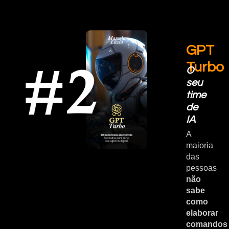
GPT
Turbo
O
seu
time
de
IA
A
maioria
das
pessoas
não
sabe
como
elaborar
comandos