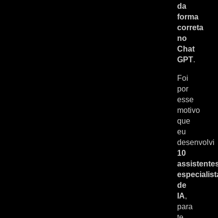
da
forma
correta
no
Chat
GP
T
.
Foi
por
esse
motivo
que
eu
desenvolvi
10
assistente
especialist
de
IA
,
para
te